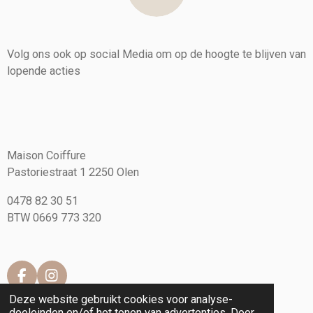
Volg ons ook op social Media om op de hoogte te blijven van
lopende acties
Maison Coiffure
Pastoriestraat 1 2250 Olen
0478 82 30 51
BTW 0669 773 320
F
I
a
n
Deze website gebruikt cookies voor analyse-
c
s
doeleinden en/of het tonen van advertenties. Door