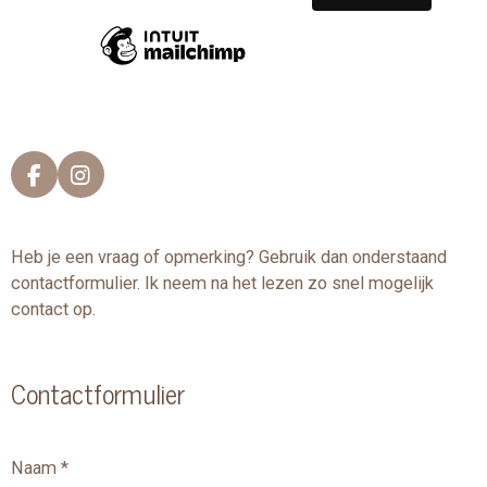
F
I
a
n
c
s
e
t
Heb je een vraag of opmerking? Gebruik dan onderstaand
b
a
contactformulier. Ik neem na het lezen zo snel mogelijk
o
g
o
r
contact op.
k
a
m
Contactformulier
Naam *