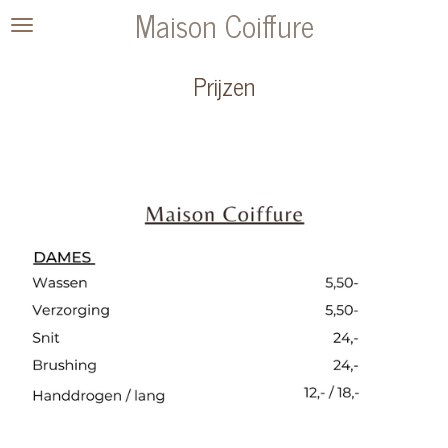
Maison Coiffure
Ga
direct
naar
Prijzen
de
hoofdinhoud