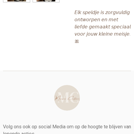
𝘌𝘭𝘬 𝘴𝘱𝘦𝘭𝘥𝘫𝘦 𝘪𝘴 𝘻𝘰𝘳𝘨𝘷𝘶𝘭𝘥𝘪𝘨
𝘰𝘯𝘵𝘸𝘰𝘳𝘱𝘦𝘯 𝘦𝘯 𝘮𝘦𝘵
𝘭𝘪𝘦𝘧𝘥𝘦 𝘨𝘦𝘮𝘢𝘢𝘬𝘵 𝘴𝘱𝘦𝘤𝘪𝘢𝘢𝘭
𝘷𝘰𝘰𝘳 𝘫𝘰𝘶𝘸 𝘬𝘭𝘦𝘪𝘯𝘦 𝘮𝘦𝘪𝘴𝘫𝘦.
🎀
Volg ons ook op social Media om op de hoogte te blijven van
lopende acties