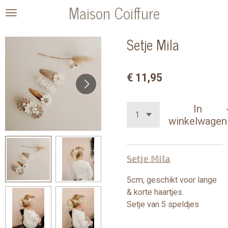
Maison Coiffure
Ga
direct
naar
Setje Mila
de
hoofdinhoud
€ 11,95
In
winkelwagen
𝕊𝕖𝕥𝕛𝕖 𝕄𝕚𝕝𝕒
5cm, geschikt voor lange
& korte haartjes.
Setje van 5 speldjes