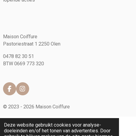
Maison Coiffure
Pastoriestraat 1 2250 Olen
0478 82 30 51
BTW 0669 773 320
F
I
a
n
c
s
© 2023 - 2026 Maison Coiffure
e
t
b
a
o
g
Deze website gebruikt cookies voor analyse-
o
r
doeleinden en/of het tonen van advertenties. Door
k
a