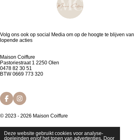
Volg ons ook op social Media om op de hoogte te blijven van
lopende acties
Maison Coiffure
Pastoriestraat 1 2250 Olen
0478 82 30 51
BTW 0669 773 320
F
I
a
n
c
s
© 2023 - 2026 Maison Coiffure
e
t
b
a
o
g
Deze website gebruikt cookies voor analyse-
o
r
doeleinden en/of het tonen van advertenties. Door