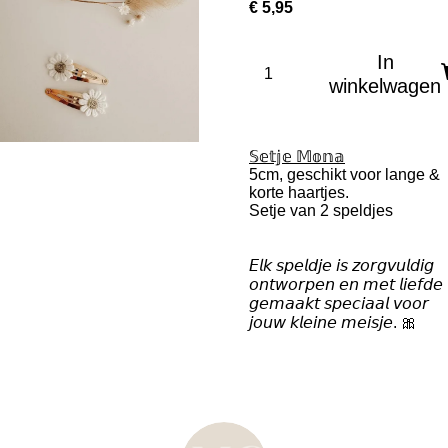
€ 5,95
In
winkelwagen
𝕊𝕖𝕥𝕛𝕖 𝕄𝕠𝕟𝕒
5cm, geschikt voor lange &
korte haartjes.
Setje van 2 speldjes
𝘌𝘭𝘬 𝘴𝘱𝘦𝘭𝘥𝘫𝘦 𝘪𝘴 𝘻𝘰𝘳𝘨𝘷𝘶𝘭𝘥𝘪𝘨
𝘰𝘯𝘵𝘸𝘰𝘳𝘱𝘦𝘯 𝘦𝘯 𝘮𝘦𝘵 𝘭𝘪𝘦𝘧𝘥𝘦
𝘨𝘦𝘮𝘢𝘢𝘬𝘵 𝘴𝘱𝘦𝘤𝘪𝘢𝘢𝘭 𝘷𝘰𝘰𝘳
𝘫𝘰𝘶𝘸 𝘬𝘭𝘦𝘪𝘯𝘦 𝘮𝘦𝘪𝘴𝘫𝘦.
🎀