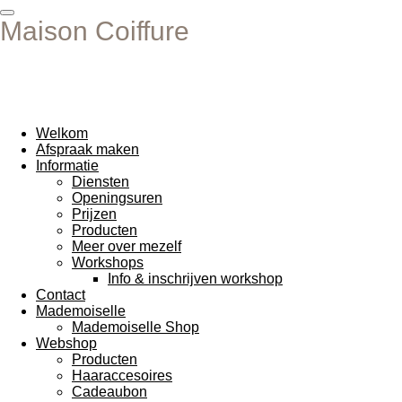
Ga
Maison Coiffure
direct
naar
de
hoofdinhoud
Welkom
Afspraak maken
Informatie
Diensten
Openingsuren
Prijzen
Producten
Meer over mezelf
Workshops
Info & inschrijven workshop
Contact
Mademoiselle
Mademoiselle Shop
Webshop
Producten
Haaraccesoires
Cadeaubon