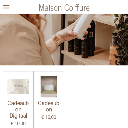
Maison Coiffure
Ga
direct
naar
de
hoofdinhoud
Cadeaub
Cadeaub
on
on
Digitaal
€ 10,00
€ 10,00