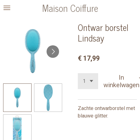
Maison Coiffure
Ga
direct
naar
Ontwar borstel
de
Lindsay
hoofdinhoud
€ 17,99
In
winkelwagen
Zachte ontwarborstel met
blauwe glitter.